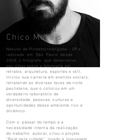
Chico Morais
Natural de Pindamonhangaba – SP e
radicado em São Paulo desde
2009, o fotógrafo, que desenvolve
seu olhar sobre a fotografia em
retratos, arquitetura, esportes e still,
iniciou sua carreira em eventos sociais,
retratando as diversas faces da noite
paulistana, que o colocou em um
verdadeiro laboratório de
diversidade, pessoas, culturas e
oportunidades desse ambiente rico e
dinâmico.
Com o passar do tempo e a
necessidade interna da realização
do trabalho autoral, criou o projeto
“Balé pela cidade”, ligado à linguagem