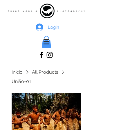
Login
Início
All Products
União-01